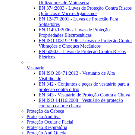
Utilizadores de Moto-serra
EN 374:2003 - Luvas de Proteção Contra Riscos
Químicos e Micro-Organismos
EN 12477:2001 - Luvas de Proteção Para
Soldadores
EN 1149-1:2006 - Luvas de Proteção
Propriedades Electrostáticas
EN ISO 10819:1996 - Luvas de Proteção Contra
Vibrações e Choques Mecânicos
EN 60903 - Luvas de Proteção Contra Riscos
Elétricos
+
Vestuário
EN ISO 20471:2013 - Vestuário de Alta
Visibilidade
EN 342 - Conjuntos e peças de vestuário para a
proteção contra o frio
EN 343 - Vestuário de Proteção Contra a Chuva
EN ISO 14116:2008 - Vestuário de proteção
contra o calor e chama
Proteção da Cabeça
Proteção Auditiva
Proteção Ocular e Facial
Proteção Respiratória
Proteção Anti Queda