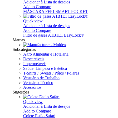
Adicionar à Lista de desejos
Add to Compare
MÁSCARA FFP1 SMART POCKET
Quick view
Adicionar à Lista de desejos
Add to Compare
Filtro de gases A1B1E1 EasyLock®
Marcas
Subcategorias
Agro Alimentar e Hotelaria
Descartáveis
Impermeáveis
Saúde, Limpeza e Estética
T-Shirts / Sweats / Pólos / Polares
Vestuário de Trabalho
Vestuário Técnico
Acessórios
Sugestões
Quick view
Adicionar à Lista de desejos
Add to Compare
Colete Estilo Safari